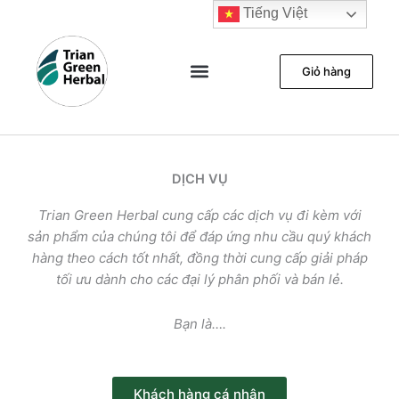
Nhảy
Tiếng Việt
tới
nội
Giỏ hàng
dung
Đảm bảo chất lượng
Kết quả kiểm nghiệm
DỊCH VỤ
Trian Green Herbal cung cấp các dịch vụ đi kèm với
sản phẩm của chúng tôi để đáp ứng nhu cầu quý khách
hàng theo cách tốt nhất, đồng thời cung cấp giải pháp
tối ưu dành cho các đại lý phân phối và bán lẻ.
Bạn là….
Khách hàng cá nhân