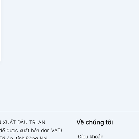
Về chúng tôi
 XUẤT DẦU TRỊ AN
 để được xuất hóa đơn VAT)
Điều khoản
 Trị An, tỉnh Đồng Nai