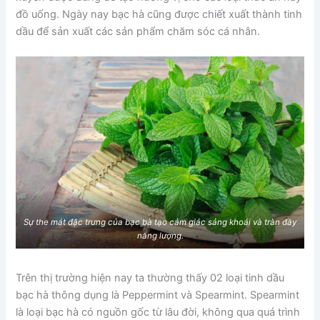
đồ uống. Ngày nay bạc hà cũng được chiết xuất thành tinh
dầu để sản xuất các sản phẩm chăm sóc cá nhân.
Sự the mát đặc trưng của bạc bà tạo cảm giác sảng khoái và tràn đầy
năng lượng.
Trên thị trường hiện nay ta thường thấy 02 loại tinh dầu
bạc hà thông dụng là Peppermint và Spearmint. Spearmint
là loại bạc hà có nguồn gốc từ lâu đời, không qua quá trình