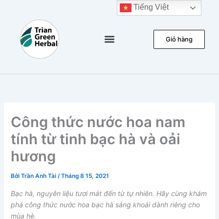
Nhảy
Tiếng Việt
tới
nội
Giỏ hàng
dung
Đảm bảo chất lượng
Kết quả kiểm nghiệm
Công thức nước hoa nam
tính từ tinh bạc hà và oải
hương
Bởi
Trần Anh Tài
/
Tháng 8 15, 2021
Bạc hà, nguyên liệu tươi mát đến từ tự nhiên. Hãy cùng khám
phá công thức nước hoa bạc hà sảng khoái dành riêng cho
mùa hè.